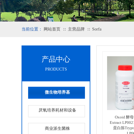
当前位置：
网站首页
主营品牌
Sorfa
∷
∷
产品中心
PRODUCTS
微生物培养基
厌氧培养耗材和设备
Oxoid 酵
Extract LP0
蛋白胨Trypto
商业派生菌株
LP0