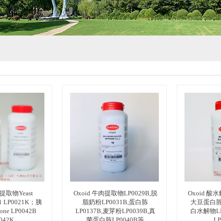
母提取物Yeast
Oxoid 牛肉提取物LP0029B,脱
Oxoid 酸
021 LP0021K；胰
脂奶粉LP0031B,蛋白胨
大豆蛋白胨L
ne LP0042B
LP0137B,麦芽粉LP0039B,真
白水解物LP
042K
菌蛋白胨LP0040B等
L