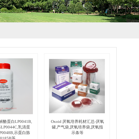
水解酪蛋白LP0041B,
Oxoid 厌氧培养耗材汇总-厌氧
P0044C,乳清蛋
罐,产气袋,厌氧培养袋,厌氧指
0048B,示蛋白胨
示条等
P0185B等