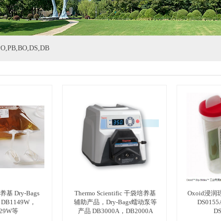
,PB,BO,DS,DB
养基 Dry-Bags
Thermo Scientific 干袋培养基
Oxoid浸润琼
，DB1149W，
辅助产品，Dry-Bags蠕动泵等
DS015
129W等
产品 DB3000A，DB2000A
D