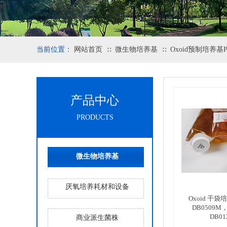
当前位置：
网站首页
微生物培养基
Oxoid预制培养基PO
∷
∷
产品中心
PRODUCTS
微生物培养基
厌氧培养耗材和设备
Oxoid 干袋培
DB0509M
DB0
商业派生菌株